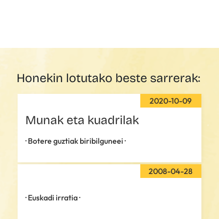
Honekin lotutako beste sarrerak:
2020-10-09
Munak eta kuadrilak
· Botere guztiak biribilguneei ·
2008-04-28
· Euskadi irratia ·