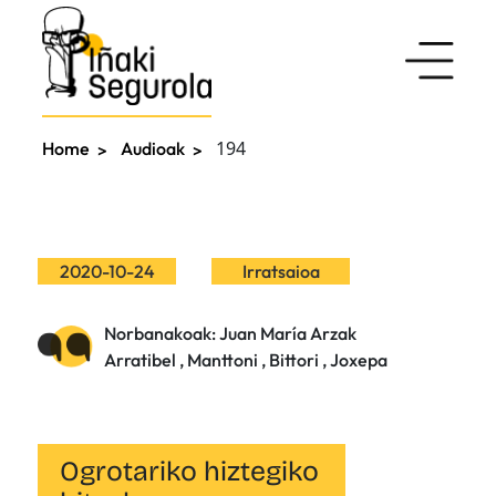
194
Home
Audioak
2020-10-24
Irratsaioa
Norbanakoak: Juan María Arzak
Arratibel , Manttoni , Bittori , Joxepa
Ogrotariko hiztegiko