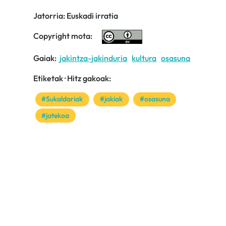
Jatorria: Euskadi irratia
Copyright mota:
Gaiak:
jakintza-jakinduria
kultura
osasuna
Etiketak · Hitz gakoak:
#Sukaldariak
#jakiak
#osasuna
#jatekoa