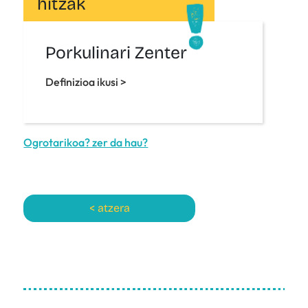
hitzak
Porkulinari Zenter
Definizioa ikusi >
Ogrotarikoa? zer da hau?
< atzera