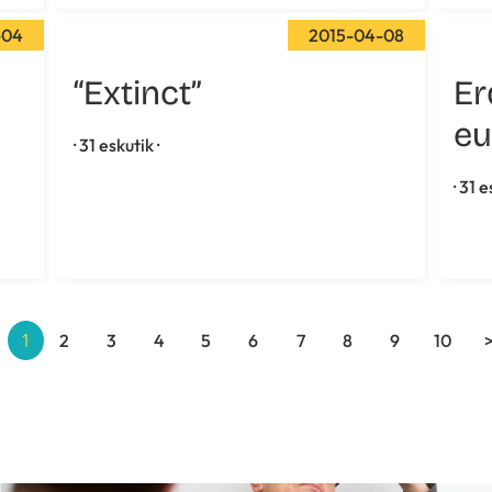
-04
2015-04-08
“Extinct”
Er
eu
· 31 eskutik ·
· 31 e
1
2
3
4
5
6
7
8
9
10