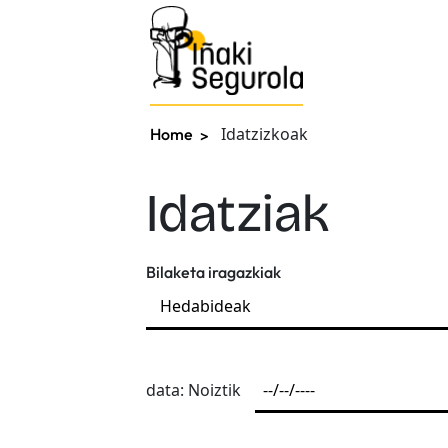
Idatzizkoak
Home
Idatziak
Bilaketa iragazkiak
data: Noiztik