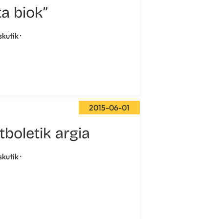
ta biok”
skutik ·
2015-06-01
tboletik argia
skutik ·