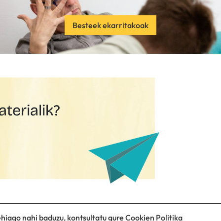
Besteek ekarritakoak
terialik?
ehiago nahi baduzu, kontsultatu gure
Cookien Politika