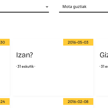
-30
2016-05-03
Izan?
Gi
· 31 eskutik ·
· 31 e
-24
2016-02-08