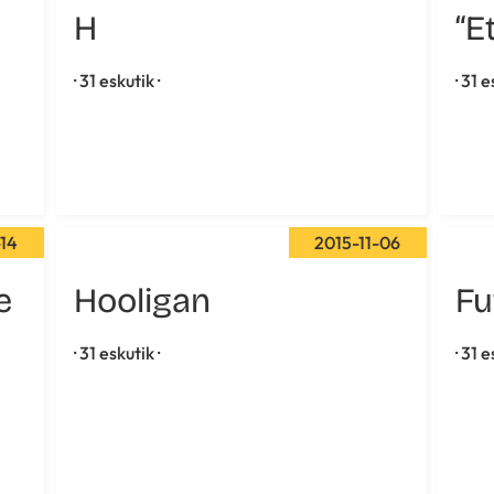
H
“E
· 31 eskutik ·
· 31 e
-14
2015-11-06
e
Hooligan
Fu
· 31 eskutik ·
· 31 e