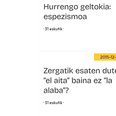
Hurrengo geltokia:
espezismoa
· 31 eskutik ·
2015-12
Zergatik esaten dut
“el aita” baina ez “la
alaba”?
· 31 eskutik ·