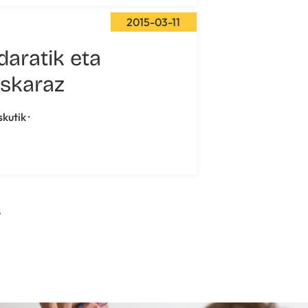
2015-03-11
daratik eta
skaraz
skutik ·
>