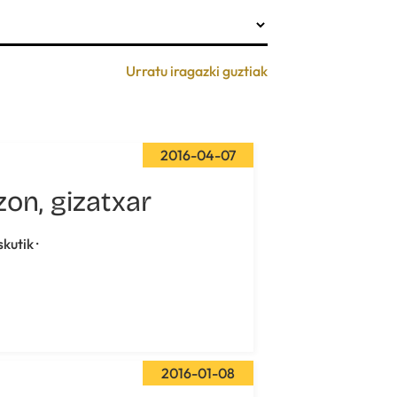
Urratu iragazki guztiak
2016-04-07
zon, gizatxar
skutik ·
2016-01-08