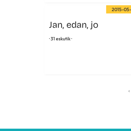
2015-05
Jan, edan, jo
· 31 eskutik ·
‹