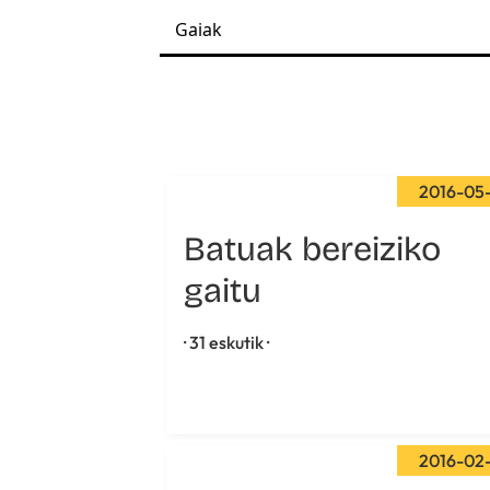
2016-05
Batuak bereiziko
gaitu
· 31 eskutik ·
2016-02