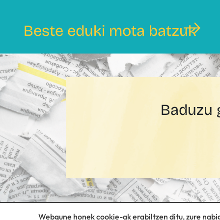
Beste eduki mota batzuk
Baduzu g
Webgune honek cookie-ak erabiltzen ditu, zure nabig