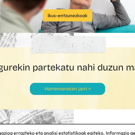
Ikus-entzunezkoak
urekin partekatu nahi duzun ma
Harremanetan jarri >
azioa errazteko eta analisi estatistikoak egiteko. Informazio g