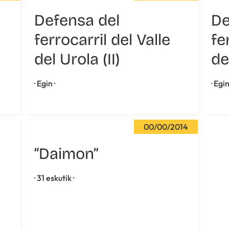
Defensa del
De
ferrocarril del Valle
fe
del Urola (II)
de
· Egin ·
· Egin
00/00/2014
“Daimon”
· 31 eskutik ·