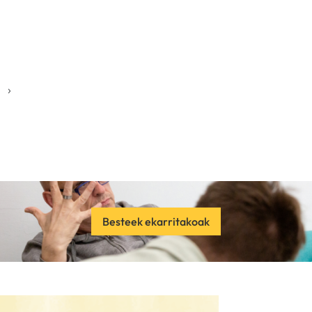
›
Besteek ekarritakoak