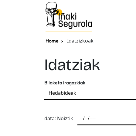
Idatzizkoak
Home
Idatziak
Bilaketa iragazkiak
data: Noiztik