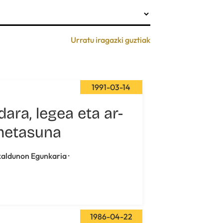
Urratu iragazki guztiak
1991-03-14
dara, legea eta ar-
metasuna
skaldunon Egunkaria ·
1986-04-22