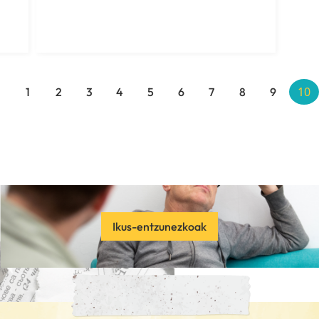
10
<
1
2
3
4
5
6
7
8
9
Ikus-entzunezkoak