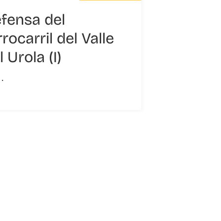
fensa del
rrocarril del Valle
l Urola (I)
 ·