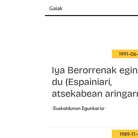
1991-06
Iya Berorrenak egin
du (Espainiari,
atsekabean aringarr
· Euskaldunon Egunkaria ·
1989-11