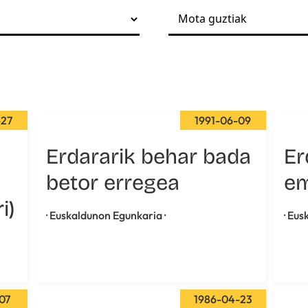
-27
1991-06-09
Erdararik behar bada
Er
betor erregea
e
i)
· Euskaldunon Egunkaria ·
· Eu
-07
1986-04-23