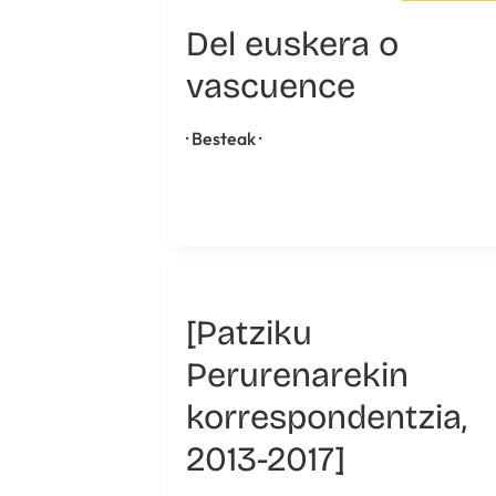
Del euskera o
vascuence
· Besteak ·
[Patziku
Perurenarekin
korrespondentzia,
2013-2017]