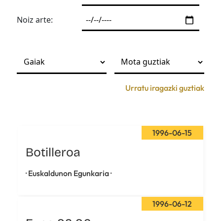
Noiz arte:
Urratu iragazki guztiak
1996-06-15
Botilleroa
· Euskaldunon Egunkaria ·
1996-06-12