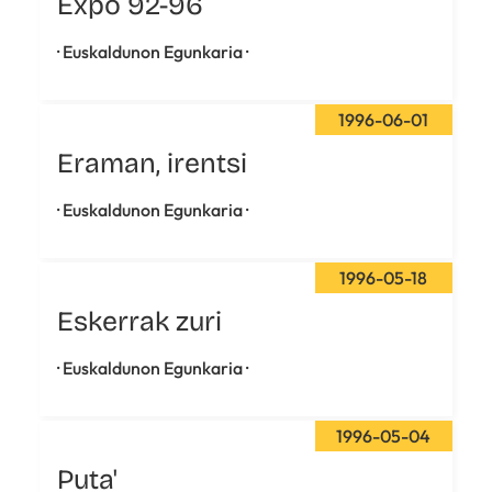
Expo 92-96
· Euskaldunon Egunkaria ·
1996-06-01
Eraman, irentsi
· Euskaldunon Egunkaria ·
1996-05-18
Eskerrak zuri
· Euskaldunon Egunkaria ·
1996-05-04
Puta'