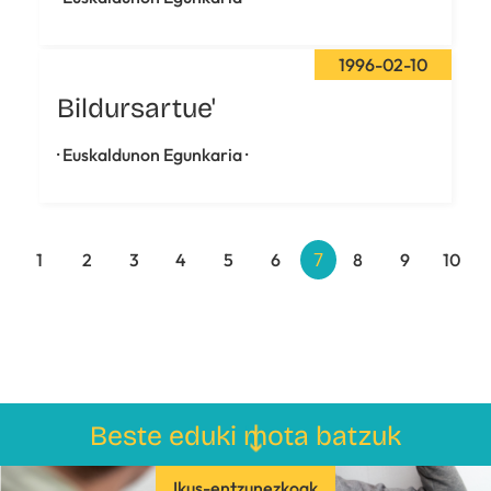
1996-02-10
Bildursartue'
· Euskaldunon Egunkaria ·
7
1
2
3
4
5
6
8
9
10
Beste eduki mota batzuk
Ikus-entzunezkoak