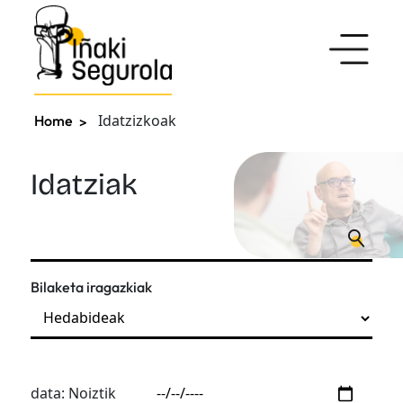
Idatzizkoak
Home
Idatziak
Bilaketa iragazkiak
data: Noiztik