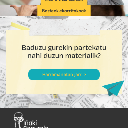
Besteek ekarritakoak
Baduzu gurekin partekatu
nahi duzun materialik?
Harremanetan jarri >