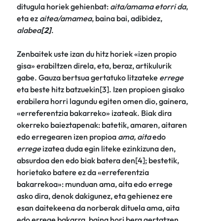
ditugula horiek gehienbat:
aita/amama etorri da
,
eta ez
aitea/amamea
, baina bai, adibidez,
alabea
[2]
.
Zenbaitek uste izan du hitz horiek «izen propio
gisa» erabiltzen direla, eta, beraz, artikulurik
gabe. Gauza bertsua gertatuko litzateke
errege
eta beste hitz batzuekin[3]. Izen propioen gisako
erabilera horri lagundu egiten omen dio, gainera,
«erreferentzia bakarreko» izateak. Biak dira
okerreko baieztapenak: batetik, amaren, aitaren
edo erregearen izen propioa
ama, aita
edo
errege
izatea duda egin liteke ezinkizuna den,
absurdoa den edo biak batera den[4]; bestetik,
horietako batere ez da «erreferentzia
bakarrekoa»: munduan ama, aita edo errege
asko dira, denok dakigunez, eta gehienez ere
esan daitekeena da norberak dituela ama, aita
edo errege bakarra, baina hori bera gertatzen