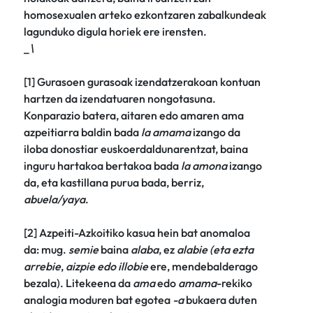
homosexualen arteko ezkontzaren zabalkundeak
lagunduko digula horiek ere irensten.
_
\
[1] Gurasoen gurasoak izendatzerakoan kontuan
hartzen da izendatuaren nongotasuna.
Konparazio batera, aitaren edo amaren ama
azpeitiarra baldin bada
la amama
izango da
iloba donostiar euskoerdaldunarentzat, baina
inguru hartakoa bertakoa bada
la amona
izango
da, eta kastillana purua bada, berriz,
abuela/yaya
.
[2] Azpeiti-Azkoitiko kasua hein bat anomaloa
da: mug.
semie
baina
alaba
, ez
alabie (eta ezta
arrebie
,
aizpie edo illobie
ere, mendebalderago
bezala). Litekeena da
ama
edo
amama
-rekiko
analogia moduren bat egotea
-a
bukaera duten