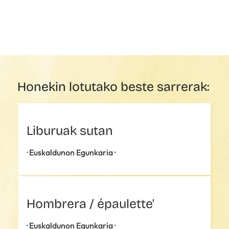
Honekin lotutako beste sarrerak:
Liburuak sutan
· Euskaldunon Egunkaria ·
Hombrera / épaulette'
· Euskaldunon Egunkaria ·