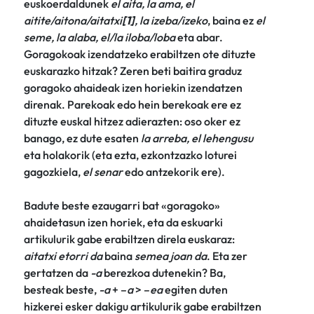
euskoerdaldunek
el aita, la ama, el
aitite/aitona/aitatxi
[1]
, la izeba/izeko
, baina ez
el
seme, la alaba, el/la iloba/loba
eta abar.
Goragokoak izendatzeko erabiltzen ote dituzte
euskarazko hitzak? Zeren beti baitira graduz
goragoko ahaideak izen horiekin izendatzen
direnak. Parekoak edo hein berekoak ere ez
dituzte euskal hitzez adierazten: oso oker ez
banago, ez dute esaten
la arreba, el lehengusu
eta holakorik (eta ezta, ezkontzazko loturei
gagozkiela,
el senar
edo antzekorik ere).
Badute beste ezaugarri bat «goragoko»
ahaidetasun izen horiek, eta da eskuarki
artikulurik gabe erabiltzen direla euskaraz:
aitatxi etorri da
baina
semea joan da
. Eta zer
gertatzen da
-a
berezkoa dutenekin? Ba,
besteak beste,
-a
+ –
a
> –
ea
egiten duten
hizkerei esker dakigu artikulurik gabe erabiltzen