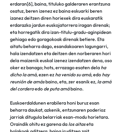
erdaran[6], baina, tituluko galderaren erantzuna
osatuz, beren izenez ez baina eskuarki beren
izanez deitzen diren horiexek dira euskaratik
erdarazko jardun euskojatorrera iragan direnak;
eta horregatik dira izan-titulu-gradu-aginpidean
gehiago edo goragokoak direnak betiere. Eta
aitatu beharra dago, esandakoaren lagungarri,
hala izendatzen eta deitzen den norberaren hori
dela maizenik euskal izenez izendatzen dena, oso
oker ez banago; hots, errazago esaten dela
ha
dicho la amá,
ezen ez
ha venido su amá
, edo
hay
reunión de amás
baino, eta, zer esanik ez,
la
amá
del cordero
edo
de puta amá
baino.
Euskoerdaldunen erabilera honi buruz esan
beharra daukat, azkenik, entzunaren poderioz
jarriak ditugula belarriak esan-modu horietara.
Oraindik ohitu ez garena da
los aitas
eta
holakoak aditzera, baina iruditzen zait