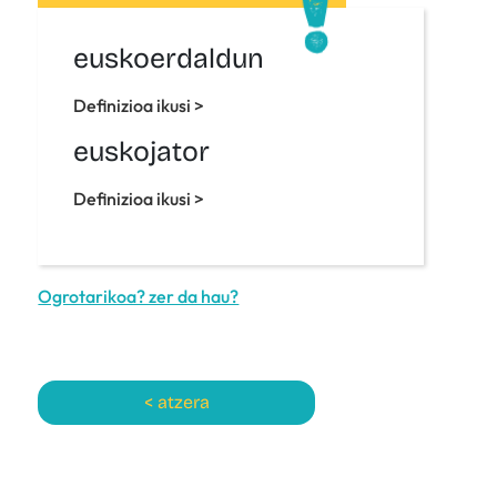
euskoerdaldun
Definizioa ikusi >
euskojator
Definizioa ikusi >
Ogrotarikoa? zer da hau?
< atzera