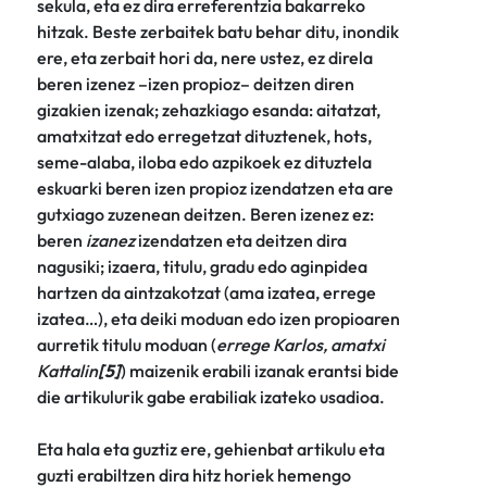
sekula, eta ez dira erreferentzia bakarreko
hitzak. Beste zerbaitek batu behar ditu, inondik
ere, eta zerbait hori da, nere ustez, ez direla
beren izenez –izen propioz– deitzen diren
gizakien izenak; zehazkiago esanda: aitatzat,
amatxitzat edo erregetzat dituztenek, hots,
seme-alaba, iloba edo azpikoek ez dituztela
eskuarki beren izen propioz izendatzen eta are
gutxiago zuzenean deitzen. Beren izenez ez:
beren
izanez
izendatzen eta deitzen dira
nagusiki; izaera, titulu, gradu edo aginpidea
hartzen da aintzakotzat (ama izatea, errege
izatea…), eta deiki moduan edo izen propioaren
aurretik titulu moduan (
errege Karlos, amatxi
Kattalin
[5]
) maizenik erabili izanak erantsi bide
die artikulurik gabe erabiliak izateko usadioa.
Eta hala eta guztiz ere, gehienbat artikulu eta
guzti erabiltzen dira hitz horiek hemengo