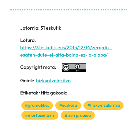
Jatorria: 31 eskutik
Lotura:
https://31eskutik.eus/2015/12/14/zergatik-
esaten-dute-el-aita-baina-ez-la-alaba/
Copyright mota:
Gaiak:
hizkuntzalaritza
Etiketak · Hitz gakoak:
#gramatika.
#euskara
#hizkuntzalaritza
#morfosintaxi?
#izen propioa