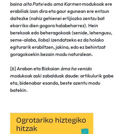
baina
aita Patxi
edo
ama Karmen
modukoak ere
erabiliak izan dira eta gaur egunean ere entzun
daitezke (nahiz gehienei erlijiozko zentzu bat
ekarriko dien gogora halabeharrez). Hein
berekoak edo beheragokoak (senide, lehengusu,
seme-alaba, iloba) izendatzeko ez da holako
egiturarik erabiltzen, jakina, edo ez behintzat
goragokoekin bezain modu naturalean.
[6] Araban eta Bizkaian
áma ha venido
modukoak aski zabalduak daude: artikulurik gabe
eta, bidenabar esanda, beste azentu modu
batekin.
Ogrotariko hiztegiko
hitzak