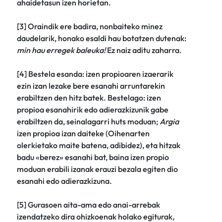
ahaidetasun izen horietan.
[3] Oraindik ere badira, nonbaiteko minez
daudelarik, honako esaldi hau botatzen dutenak:
min hau erregek baleuka!
Ez naiz aditu zaharra.
[4] Bestela esanda: izen propioaren izaerarik
ezin izan lezake bere esanahi arruntarekin
erabiltzen den hitz batek. Bestelago: izen
propioa esanahirik edo adierazkizunik gabe
erabiltzen da, seinalagarri huts moduan;
Argia
izen propioa izan daiteke (Oihenarten
olerkietako maite batena, adibidez), eta hitzak
badu «berez» esanahi bat, baina izen propio
moduan erabili izanak erauzi bezala egiten dio
esanahi edo adierazkizuna.
[5] Gurasoen aita-ama edo anai-arrebak
izendatzeko dira ohizkoenak holako egiturak,