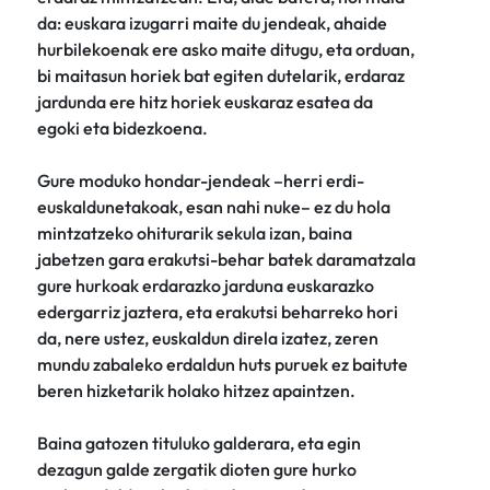
da: euskara izugarri maite du jendeak, ahaide
hurbilekoenak ere asko maite ditugu, eta orduan,
bi maitasun horiek bat egiten dutelarik, erdaraz
jardunda ere hitz horiek euskaraz esatea da
egoki eta bidezkoena.
Gure moduko hondar-jendeak –herri erdi-
euskaldunetakoak, esan nahi nuke– ez du hola
mintzatzeko ohiturarik sekula izan, baina
jabetzen gara erakutsi-behar batek daramatzala
gure hurkoak erdarazko jarduna euskarazko
edergarriz jaztera, eta erakutsi beharreko hori
da, nere ustez, euskaldun direla izatez, zeren
mundu zabaleko erdaldun huts puruek ez baitute
beren hizketarik holako hitzez apaintzen.
Baina gatozen tituluko galderara, eta egin
dezagun galde zergatik dioten gure hurko