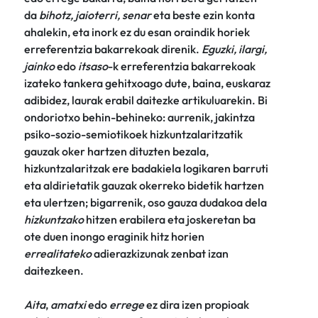
da
bihotz, jaioterri, senar
eta beste ezin konta
ahalekin, eta inork ez du esan oraindik horiek
erreferentzia bakarrekoak direnik.
Eguzki, ilargi,
jainko
edo
itsaso
-k erreferentzia bakarrekoak
izateko tankera gehitxoago dute, baina, euskaraz
adibidez, laurak erabil daitezke artikuluarekin. Bi
ondoriotxo behin-behineko: aurrenik, jakintza
psiko-sozio-semiotikoek hizkuntzalaritzatik
gauzak oker hartzen dituzten bezala,
hizkuntzalaritzak ere badakiela logikaren barruti
eta aldirietatik gauzak okerreko bidetik hartzen
eta ulertzen; bigarrenik, oso gauza dudakoa dela
hizkuntzako
hitzen erabilera eta joskeretan ba
ote duen inongo eraginik hitz horien
errealitateko
adierazkizunak zenbat izan
daitezkeen.
Aita
,
amatxi
edo
errege
ez dira izen propioak