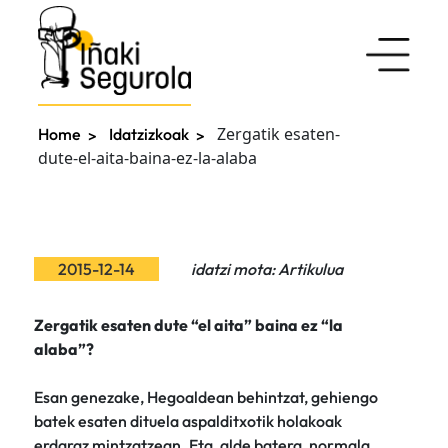
Zergatik esaten-
Home
Idatzizkoak
dute-el-aita-baina-ez-la-alaba
2015-12-14
idatzi mota: Artikulua
Zergatik esaten dute “el aita” baina ez “la
alaba”?
Esan genezake, Hegoaldean behintzat, gehiengo
batek esaten dituela aspalditxotik holakoak
erdaraz mintzatzean. Eta, alde batera, normala