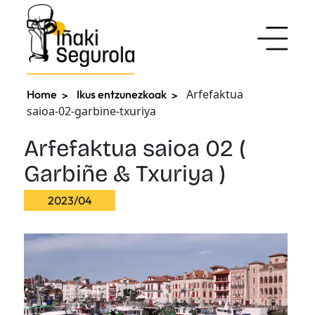
Arfefaktua
Home
Ikus entzunezkoak
saioa-02-garbine-txuriya
Arfefaktua saioa 02 (
Garbiñe & Txuriya )
2023/04