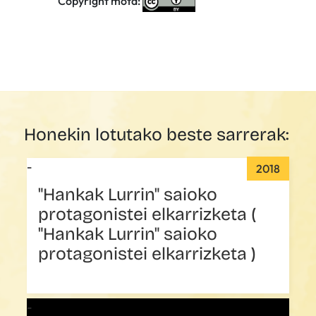
Copyright mota:
Honekin lotutako beste sarrerak:
2018
"Hankak Lurrin" saioko
protagonistei elkarrizketa (
"Hankak Lurrin" saioko
protagonistei elkarrizketa )