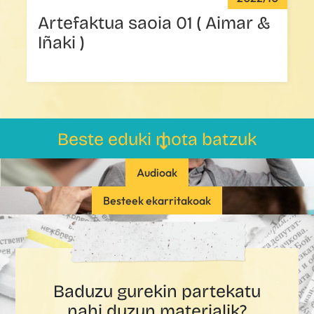
Artefaktua saoia 01 ( Aimar &
Iñaki )
Beste eduki mota batzuk
Audioak
Besteek ekarritakoak
Baduzu gurekin partekatu
nahi duzun materialik?