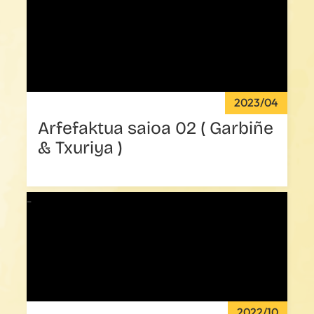
2023/04
Arfefaktua saioa 02 ( Garbiñe
& Txuriya )
2022/10