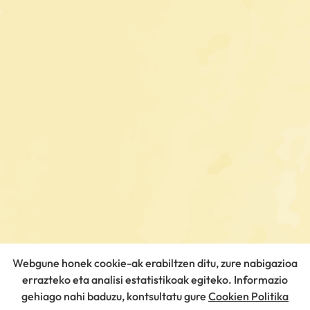
Webgune honek cookie-ak erabiltzen ditu, zure nabigazioa
errazteko eta analisi estatistikoak egiteko. Informazio
gehiago nahi baduzu, kontsultatu gure
Cookien Politika