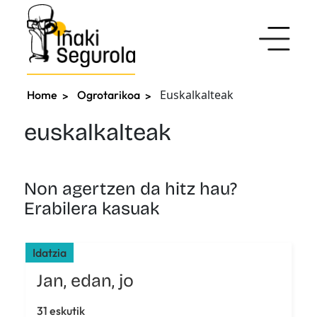
Euskalkalteak
Home
Ogrotarikoa
euskalkalteak
Non agertzen da hitz hau?
Erabilera kasuak
Idatzia
Jan, edan, jo
31 eskutik