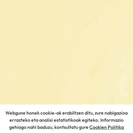
Webgune honek cookie-ak erabiltzen ditu, zure nabigazioa
errazteko eta analisi estatistikoak egiteko. Informazio
gehiago nahi baduzu, kontsultatu gure
Cookien Politika