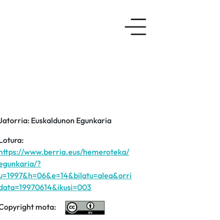
Jatorria: Euskaldunon Egunkaria
Lotura:
https://www.berria.eus/hemeroteka/
egunkaria/?
u=1997&h=06&e=14&bilatu=alea&orri
data=19970614&ikusi=003
Copyright mota: