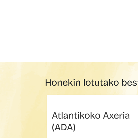
Honekin lotutako bes
Atlantikoko Axeria
(ADA)