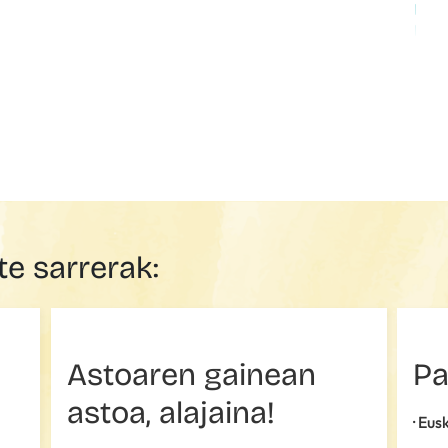
te sarrerak:
Astoaren gainean
Pa
astoa, alajaina!
· Eu