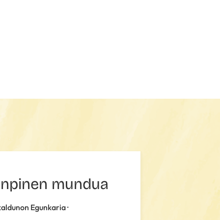
npinen mundua
skaldunon Egunkaria ·