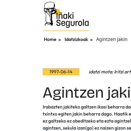
Agintzen jakin
Home
Idatzizkoak
1997-06-14
idatzi mota: Iritzi ar
Agintzen jak
Irabazten jakiteko galtzen ikasi beharra 
txintxo egiten jakin beharra dago. Haatik e
ez galtzeko ez obeditzeko eta ezta agintz
agintzen, sekula izan(go) ez naizen gizon 