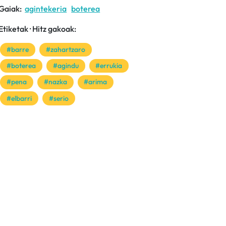
Gaiak:
agintekeria
boterea
Etiketak · Hitz gakoak:
#barre
#zahartzaro
#boterea
#agindu
#errukia
#pena
#nazka
#arima
#elbarri
#serio