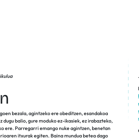
tikulua
in
dagoen bezala, agintzeko ere obeditzen, esandakoa
z dugu balio, gure moduko ez-ikasiek, ez irabazteko,
eko ere. Parregarri emango nuke agintzen, benetan
serioaren itxurak egiten. Baina mundua betea dago