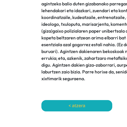
agintzeko balio duten gizabanako parregarri
lehendakari eta idazkari, zuendari eta konts
koordinatzaile, kudeatzaile, entrenatzaile,
ideologo, txuloputa, marisarjenta, komen
(giza)gaixo polizialaren paper unibertsala
kopeta beltzaren atzean arima elbarri bat 
esentziala azal gogorrez estali nahia. (Ez
buruari). Agintzen dakienaren bekoskoak 
errukia; eta, azkenik, zahartzaro metafis
digu. Agintzen dakien giza-zaborrari, aurp
laburtzen zaio bizia. Parre horixe da, sen
xixtimarik seguraena.
< atzera