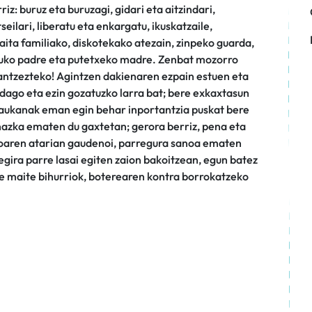
z: buruz eta buruzagi, gidari eta aitzindari,
eilari, liberatu eta enkargatu, ikuskatzaile,
 aita familiako, diskotekako atezain, zinpeko guarda,
tuko padre eta putetxeko madre. Zenbat mozorro
 antzezteko! Agintzen dakienaren ezpain estuen eta
dago eta ezin gozatuzko larra bat; bere exkaxtasun
 daukanak eman egin behar inportantzia puskat bere
nazka ematen du gaxtetan; gerora berriz, pena eta
ikoaren atarian gaudenoi, parregura sanoa ematen
egira parre lasai egiten zaion bakoitzean, egun batez
ide maite bihurriok, boterearen kontra borrokatzeko